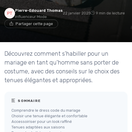
Pierre-Edouard Thomas
22 janvier 2025
9 min de lecture
Influenceur Mode
Partager cette page
Découvrez comment s'habiller pour un
mariage en tant qu'homme sans porter de
costume, avec des conseils sur le choix des
tenues élégantes et appropriées.
SOMMAIRE
Comprendre le dress code du mariage
Choisir une tenue élégante et confortable
Accessoiriser pour un look raffiné
Tenues adaptées aux saisons