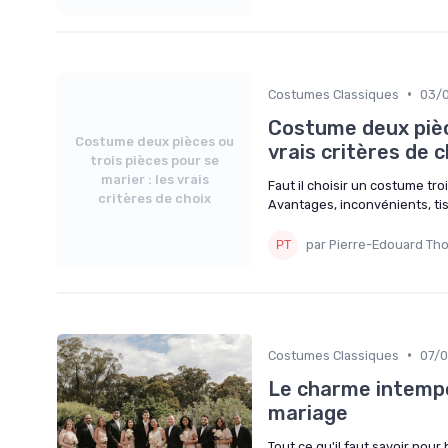
•
Costumes Classiques
03/
Costume deux pièce
Costume deux pièces ou
vrais critères de c
trois pièces pour se
marier : les vrais
Faut il choisir un costume t
critères de choix
Avantages, inconvénients, ti
par Pierre-Edouard Th
•
Costumes Classiques
07/
Le charme intempo
mariage
Tout ce qu'il faut savoir pour