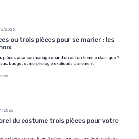
05/2026
s ou trois pièces pour se marier : les
hoix
rois pièces pour son mariage quand on est un homme classique ?
ssus, budget et morphologie expliqués clairement.
omas
01/2026
rel du costume trois pièces pour votre
 bien choisir son costume 3 pièces mariage : matières, couleurs,