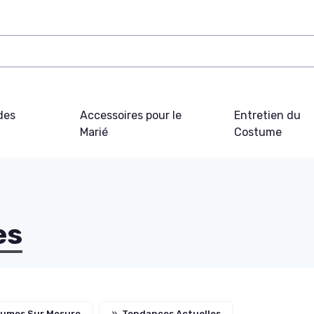
des
Accessoires pour le
Entretien du
Marié
Costume
es
umes Sur Mesure
»
Tendances Actuelles