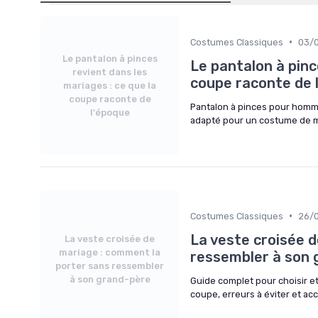
•
Costumes Classiques
03/
Le pantalon à pinces
Le pantalon à pinc
revient dans les
coupe raconte de 
mariages : ce que la
coupe raconte de
Pantalon à pinces pour homme
l'époque
adapté pour un costume de mar
•
Costumes Classiques
26/
La veste croisée 
La veste croisée de
mariage : comment la
ressembler à son 
porter sans ressembler
à son grand-père
Guide complet pour choisir e
coupe, erreurs à éviter et ac