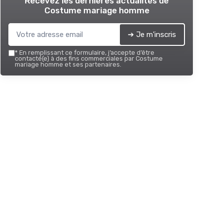
Recevez les dernières actualités de
Costume mariage homme
➔ Je m'inscris
*
En remplissant ce formulaire, j’accepte d’être
contacté(e) à des fins commerciales par Costume
mariage homme et ses partenaires.