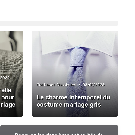
/2025
•
Costumes Classiques
08/01/2026
elle
e pour
Le charme intemporel du
riage
costume mariage gris