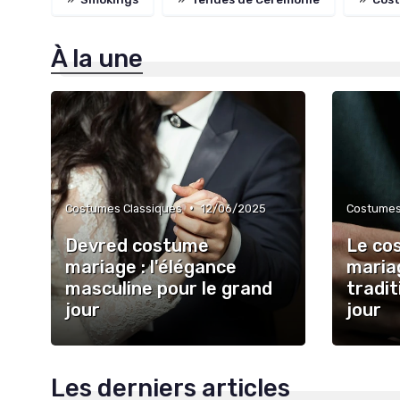
À la une
•
Costumes Classiques
12/06/2025
Costumes
Devred costume
Le co
mariage : l'élégance
mariag
masculine pour le grand
tradit
jour
jour
Les derniers articles