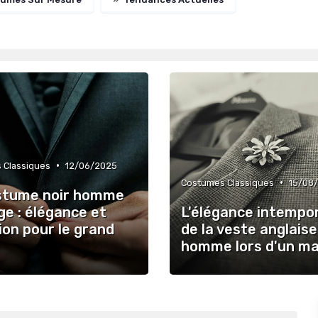
•
 Classiques
12/06/2025
•
Costumes Classiques
15/08
stume noir homme
e : élégance et
L'élégance intempor
ion pour le grand
de la veste anglais
homme lors d'un ma