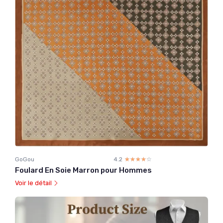
GoGou
4.2
☆☆☆☆☆
★★★★★
Foulard En Soie Marron pour Hommes
Voir le détail