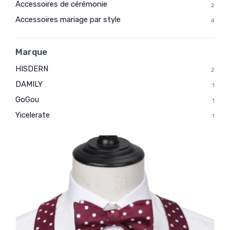
Accessoires de cérémonie
2
Accessoires mariage par style
4
Marque
HISDERN
2
DAMILY
1
GoGou
1
Yicelerate
1