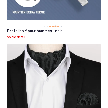
4.3
☆☆☆☆☆
★★★★★
Bretelles Y pour hommes - noir
Voir le détail