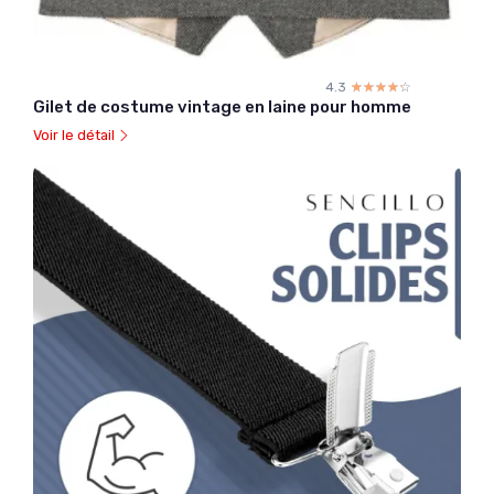
4.3
☆☆☆☆☆
★★★★★
Gilet de costume vintage en laine pour homme
Voir le détail