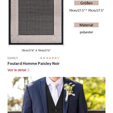
DAMILY
4.4
☆☆☆☆☆
★★★★★
Foulard Homme Paisley Noir
Voir le détail