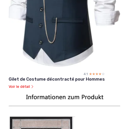
4.1
☆☆☆☆☆
★★★★★
Gilet de Costume décontracté pour Hommes
Voir le détail