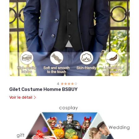
4
☆☆☆☆☆
★★★★★
Gilet Costume Homme BSBUY
Voir le détail