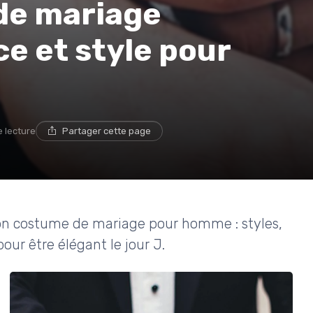
 de mariage
ce et style pour
e lecture
Partager cette page
r son costume de mariage pour homme : styles,
our être élégant le jour J.