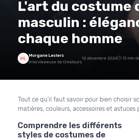
L'art du costume
masculin : élégan
chaque homme
Morgane Leclerc
12 décembre 2024
13 min d
Intervieweuse de Créateurs
Tout ce qu'il faut savoir pour bien choisi
matières, couleurs, accessoires et astuces p
Comprendre les différents
styles de costumes de