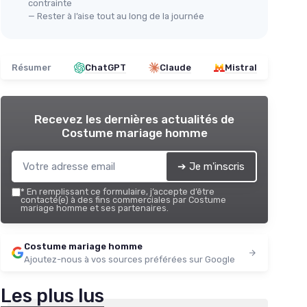
contrainte
— Rester à l’aise tout au long de la journée
Résumer
ChatGPT
Claude
Mistral
Recevez les dernières actualités de
Costume mariage homme
➔ Je m'inscris
*
En remplissant ce formulaire, j’accepte d’être
contacté(e) à des fins commerciales par Costume
mariage homme et ses partenaires.
Costume mariage homme
Ajoutez-nous à vos sources préférées sur Google
Les plus lus