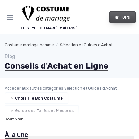
Panneau de gestion des cookies
TOPs
LE STYLE DU MARIÉ, MAÎTRISÉ.
Costume mariage homme
Sélection et Guides d'Achat
Blog
Conseils d'Achat en Ligne
Accéder aux autres catégories Sélection et Guides d'Achat :
»
Choisir le Bon Costume
»
Guide des Tailles et Mesures
Tout voir
»
Conseils de Style et d'Accessoires
À la une
»
Comparaison de Prix et de Marques