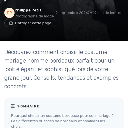
Philippe Petit
12 septembre 2024
19 min de lecture
Photographe de mode
Partager cette page
Découvrez comment choisir le costume
mariage homme bordeaux parfait pour un
look élégant et sophistiqué lors de votre
grand jour. Conseils, tendances et exemples
concrets.
SOMMAIRE
Pourquoi choisir un costume bordeaux pour son mariage ?
Les différentes nuances de bordeaux et comment les
choisir