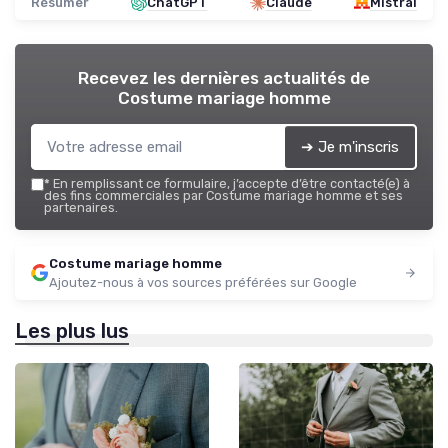
Résumer
ChatGPT
Claude
Mistral
Recevez les dernières actualités de
Costume mariage homme
➔ Je m'inscris
*
En remplissant ce formulaire, j’accepte d’être contacté(e) à
des fins commerciales par Costume mariage homme et ses
partenaires.
Costume mariage homme
Ajoutez-nous à vos sources préférées sur Google
Les plus lus