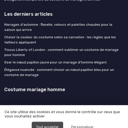
Les derniers articles
Mariages d'automne : flanelle, velours et palettes chaudes pour la
saison qui arrive
Choisir la couleur du costume selon sa carnation : les règles que les
tailleurs appliquent
Tissus Liberty of London : comment sublimer un costume de mariage
pour homme
Oser le nœud papillon jaune pour un mariage d’homme élégant
Élégance nuancée : comment choisir un nœud papillon bleu pour un
costume de mariage
Costume mariage homme
Ce site utilise des cookies et vous donne le contrôle sur ceux que
vous souhaitez activer
Mentions légales
Politique de confidentialité
© Costume mariage homme 2026
Tout accepter
Personnaliser