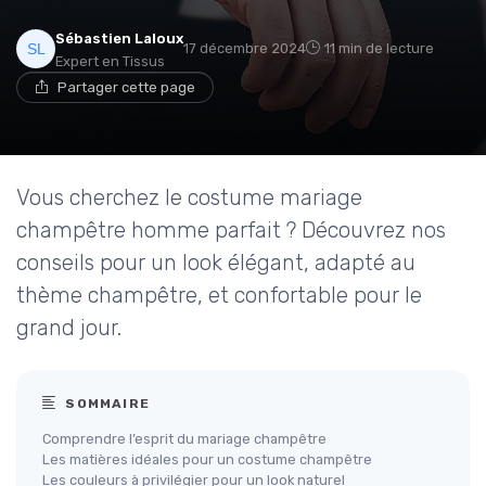
Sébastien Laloux
17 décembre 2024
11 min de lecture
Expert en Tissus
Partager cette page
Vous cherchez le costume mariage
champêtre homme parfait ? Découvrez nos
conseils pour un look élégant, adapté au
thème champêtre, et confortable pour le
grand jour.
SOMMAIRE
Comprendre l’esprit du mariage champêtre
Les matières idéales pour un costume champêtre
Les couleurs à privilégier pour un look naturel