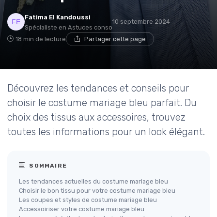
Fatima El Kandoussi
10 septembre 2024
Spécialiste en Astuces conso
18 min de lecture
Partager cette page
Découvrez les tendances et conseils pour
choisir le costume mariage bleu parfait. Du
choix des tissus aux accessoires, trouvez
toutes les informations pour un look élégant.
SOMMAIRE
Les tendances actuelles du costume mariage bleu
Choisir le bon tissu pour votre costume mariage bleu
Les coupes et styles de costume mariage bleu
Accessoiriser votre costume mariage bleu