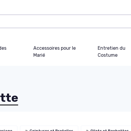
des
Accessoires pour le
Entretien du
Marié
Costume
tte
ariage
»
Ceintures et Bretelles
»
Gilets et Pochettes