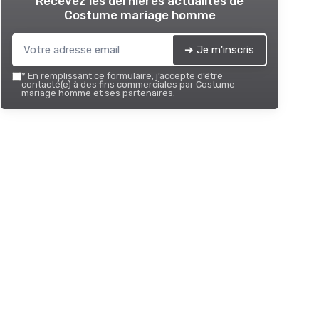
Recevez les dernières actualités de
Costume mariage homme
➔ Je m'inscris
*
En remplissant ce formulaire, j’accepte d’être
contacté(e) à des fins commerciales par Costume
mariage homme et ses partenaires.