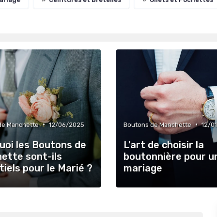
•
•
de Manchette
12/06/2025
Boutons de Manchette
12/0
uoi les Boutons de
L'art de choisir la
ette sont-ils
boutonnière pour u
iels pour le Marié ?
mariage