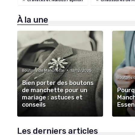
À la une
•
Boutons de Manchette
10/12/2025
Boutons 
Bien porter des boutons
de manchette pour un
Pourq
mariage : astuces et
Manch
conseils
Essent
Les derniers articles