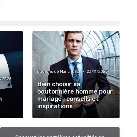
•
Boutons de Manchette
23/11/2025
1/2026
Bien choisir sa
boutonnière homme pour
n
mariage : conseils et
inspirations