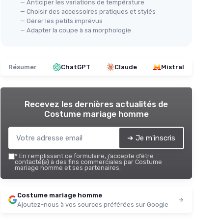
— Anticiper les variations de température
— Choisir des accessoires pratiques et stylés
— Gérer les petits imprévus
— Adapter la coupe à sa morphologie
Résumer
ChatGPT
Claude
Mistral
Recevez les dernières actualités de
Costume mariage homme
➔ Je m'inscris
*
En remplissant ce formulaire, j’accepte d’être
contacté(e) à des fins commerciales par Costume
mariage homme et ses partenaires.
Costume mariage homme
Ajoutez-nous à vos sources préférées sur Google