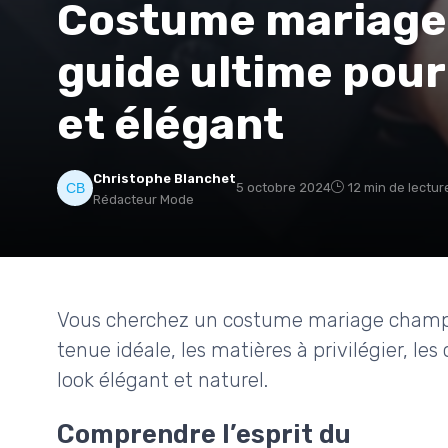
Costume mariage 
guide ultime pour
et élégant
Christophe Blanchet
5 octobre 2024
12 min de lectur
Rédacteur Mode
Vous cherchez un costume mariage champêt
tenue idéale, les matières à privilégier, le
look élégant et naturel.
Comprendre l’esprit du