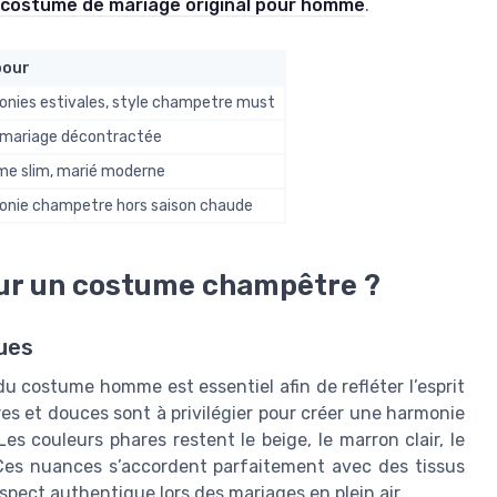
 costume de mariage original pour homme
.
pour
nies estivales, style champetre must
mariage décontractée
e slim, marié moderne
nie champetre hors saison chaude
pour un costume champêtre ?
ues
u costume homme est essentiel afin de refléter l’esprit
res et douces sont à privilégier pour créer une harmonie
es couleurs phares restent le beige, le marron clair, le
. Ces nuances s’accordent parfaitement avec des tissus
aspect authentique lors des mariages en plein air.