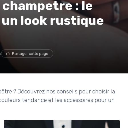
champetre : le
 un look rustique
e
Partager cette page
re ? Découvrez nos conseils pour choisir la
s couleurs tendance et les accessoires pour un