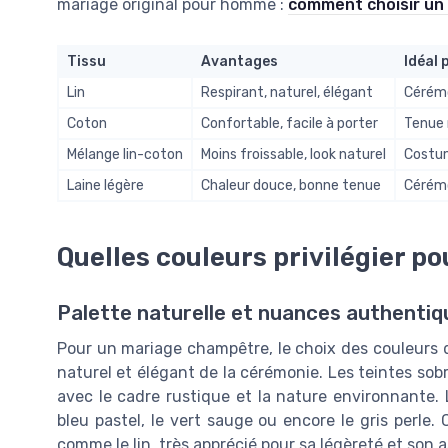
mariage original pour homme :
comment choisir un
Tissu
Avantages
Idéal 
Lin
Respirant, naturel, élégant
Cérémo
Coton
Confortable, facile à porter
Tenue 
Mélange lin-coton
Moins froissable, look naturel
Costum
Laine légère
Chaleur douce, bonne tenue
Cérémo
Quelles couleurs privilégier 
Palette naturelle et nuances authentiq
Pour un mariage champêtre, le choix des couleurs d
naturel et élégant de la cérémonie. Les teintes sob
avec le cadre rustique et la nature environnante. L
bleu pastel, le vert sauge ou encore le gris perle
comme le lin, très apprécié pour sa légèreté et son 