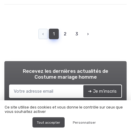
‹
1
2
3
›
Recevez les dernières actualités de
Costume mariage homme
➔ Je m'inscris
*
En remplissant ce formulaire, j’accepte d’être contacté(e) à
des fins commerciales par Costume mariage homme et ses
Ce site utilise des cookies et vous donne le contrôle sur ceux que
partenaires.
vous souhaitez activer
Tout accepter
Personnaliser