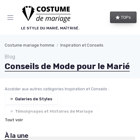
Panneau de gestion des cookies
TOPs
LE STYLE DU MARIÉ, MAÎTRISÉ.
Costume mariage homme
Inspiration et Conseils
Blog
Conseils de Mode pour le Marié
Accéder aux autres catégories Inspiration et Conseils :
»
Galeries de Styles
»
Témoignages et Histoires de Mariage
Tout voir
»
Tendances de Mariages
À la une
»
Blogs et Influencers de Mode Masculine