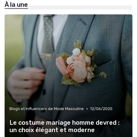
À la une
»
Tendances de Mariages
•
Blogs et Influencers de Mode Masculine
12/06/2025
Le costume mariage homme devred :
un choix élégant et moderne