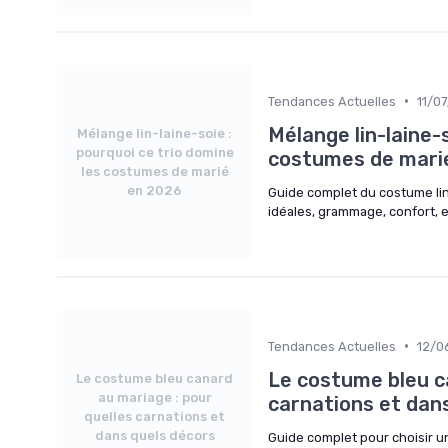
•
Tendances Actuelles
11/0
Mélange lin-laine-s
Mélange lin-laine-soie :
pourquoi ce trio domine
costumes de mari
les costumes de marié
en 2026
Guide complet du costume li
idéales, grammage, confort, e
•
Tendances Actuelles
12/0
Le costume bleu c
Le costume bleu canard
au mariage : pour
carnations et dan
quelles carnations et
dans quels décors
Guide complet pour choisir u