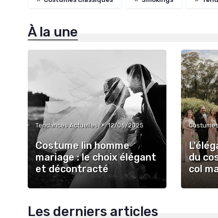
À la une
•
Tendances Actuelles
12/06/2025
Costumes
Costume lin homme
L'élé
mariage : le choix élégant
du co
et décontracté
col m
Les derniers articles