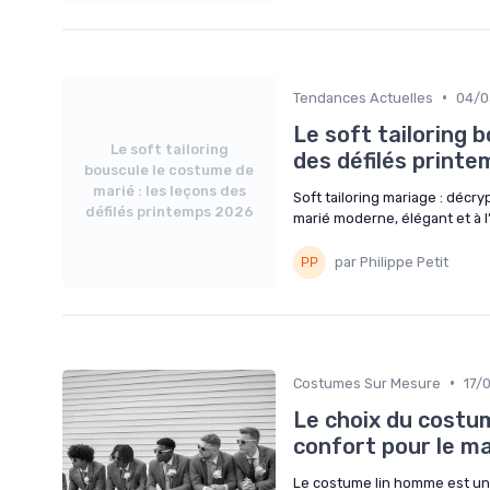
•
Tendances Actuelles
04/0
Le soft tailoring 
Le soft tailoring
des défilés print
bouscule le costume de
marié : les leçons des
Soft tailoring mariage : décr
défilés printemps 2026
marié moderne, élégant et à l’
par Philippe Petit
•
Costumes Sur Mesure
17/
Le choix du costu
confort pour le m
Le costume lin homme est une