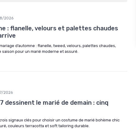
8/2026
 : flanelle, velours et palettes chaudes
arrive
ariage d’automne : flanelle, tweed, velours, palettes chaudes,
de saison pour un marié moderne et assuré.
7/2026
7 dessinent le marié de demain : cinq
rois signaux clés pour choisir un costume de marié bohème chic
uré, couleurs terracotta et soft tailoring durable.