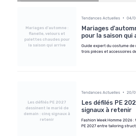
•
Tendances Actuelles
04/0
Mariages d'automne
Mariages d'automne :
flanelle, velours et
pour la saison qui 
palettes chaudes pour
la saison qui arrive
Guide expert du costume de m
trois pièces et accessoires 
•
Tendances Actuelles
20/0
Les défilés PE 202
Les défilés PE 2027
dessinent le marié de
signaux à retenir
demain : cinq signaux à
retenir
Fashion Week Homme 2026 : t
PE 2027 entre tailoring struct