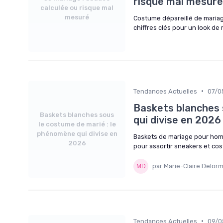
risque mal mesuré
calculée ou risque mal
mesuré
Costume dépareillé de mariag
chiffres clés pour un look d
•
Tendances Actuelles
07/0
Baskets blanches 
Baskets blanches sous
qui divise en 2026
le costume de marié : le
phénomène qui divise en
Baskets de mariage pour homm
2026
pour assortir sneakers et cos
par Marie-Claire Delor
•
Tendances Actuelles
09/0