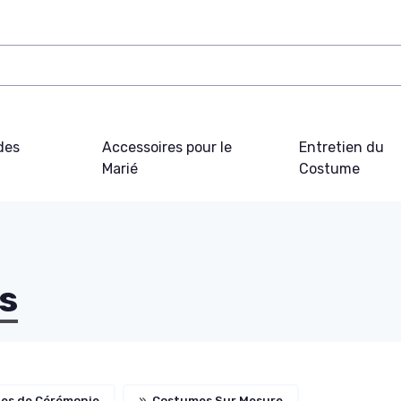
des
Accessoires pour le
Entretien du
Marié
Costume
s
es de Cérémonie
»
Costumes Sur Mesure