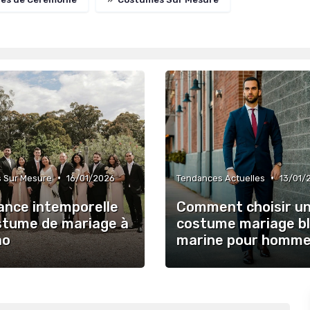
•
•
 Sur Mesure
16/01/2026
Tendances Actuelles
13/01/
gance intemporelle
Comment choisir u
stume de mariage à
costume mariage b
ao
marine pour homm