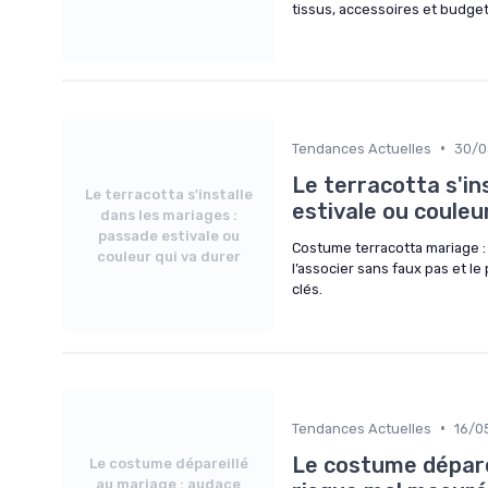
tissus, accessoires et budget
•
Tendances Actuelles
30/0
Le terracotta s'in
Le terracotta s'installe
estivale ou couleu
dans les mariages :
passade estivale ou
Costume terracotta mariage : 
couleur qui va durer
l’associer sans faux pas et l
clés.
•
Tendances Actuelles
16/0
Le costume déparei
Le costume dépareillé
au mariage : audace