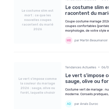
Le costume slim es
Le costume slim est
racontent du mar
mort : ce que les
nouvelles coupes
Coupe costume mariage 2026 
racontent du marié
coupes confortables (pantalon
2026
morphologie, de votre style e
par Martin Beaumanoir
•
Tendances Actuelles
06/0
Le vert s'impose 
Le vert s'impose comme
sauge, olive ou for
la couleur du mariage
2026 : sauge, olive ou
Costume vert de mariage : nu
forêt, laquelle choisir
moderne. Conseils pratiques,
par Anaïs Duroc