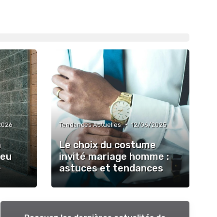
•
2026
Tendances Actuelles
12/06/2025
n
Le choix du costume
leu
invité mariage homme :
e
astuces et tendances