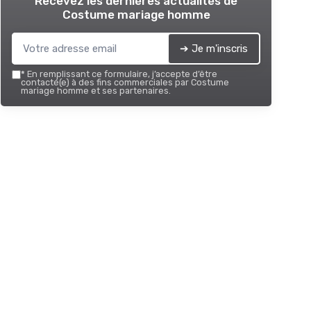
Recevez les dernières actualités de
Costume mariage homme
➔ Je m'inscris
*
En remplissant ce formulaire, j’accepte d’être
contacté(e) à des fins commerciales par Costume
mariage homme et ses partenaires.