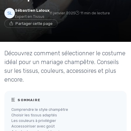
Sébastien Laloux
11 janvier 2025
11 min de lecture
Expert en Tissus
Partager cette page
Découvrez comment sélectionner le costume
idéal pour un mariage champêtre. Conseils
sur les tissus, couleurs, accessoires et plus
encore.
SOMMAIRE
Comprendre le style champêtre
Choisir les tissus adaptés
Les couleurs à privilégier
Accessoiriser avec goût