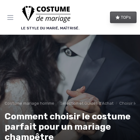
Panneau de gestion des cookies
TOPs
LE STYLE DU MARIÉ, MAÎTRISÉ.
Costume mariage homme
Sélection et Guides d'Achat
Choisir le
Comment choisir le costume
parfait pour un mariage
champêtre