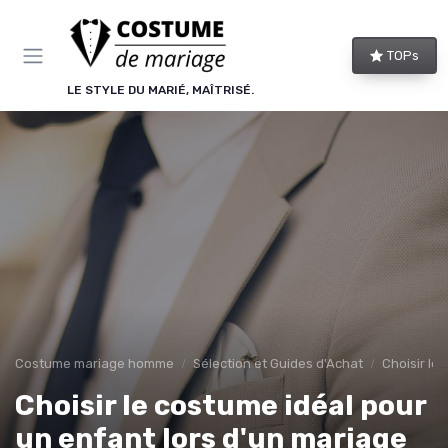
Panneau de gestion des cookies
TOPs
LE STYLE DU MARIÉ, MAÎTRISÉ.
Costume mariage homme
Sélection et Guides d'Achat
Choisir le
Choisir le costume idéal pour
un enfant lors d'un mariage