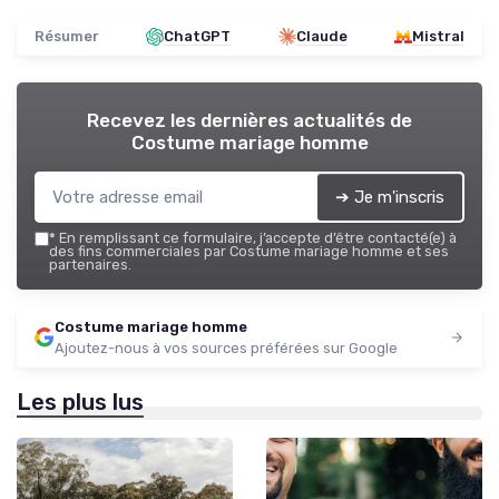
Résumer
ChatGPT
Claude
Mistral
Recevez les dernières actualités de
Costume mariage homme
➔ Je m'inscris
*
En remplissant ce formulaire, j’accepte d’être contacté(e) à
des fins commerciales par Costume mariage homme et ses
partenaires.
Costume mariage homme
Ajoutez-nous à vos sources préférées sur Google
Les plus lus