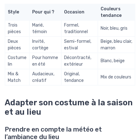
Couleurs
Style
Pour qui ?
Occasion
tendance
Trois
Marié,
Formel,
Noir, bleu, gris
pièces
témoin
traditionnel
Deux
Invité,
Semi-formel,
Beige, bleu clair,
pièces
cortège
estival
marron
Costume
Pour homme
Décontracté,
Blanc, beige
lin
en été
extérieur
Mix &
Audacieux,
Original,
Mix de couleurs
Match
créatif
tendance
Adapter son costume à la saison
et au lieu
Prendre en compte la météo et
l’ambiance du lieu