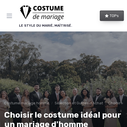
Panneau de gestion des cookies
TOPs
LE STYLE DU MARIÉ, MAÎTRISÉ.
Costume mariage homme
Sélection et Guides d'Achat
Choisir le
Choisir le costume idéal pour
un mariage d'homme