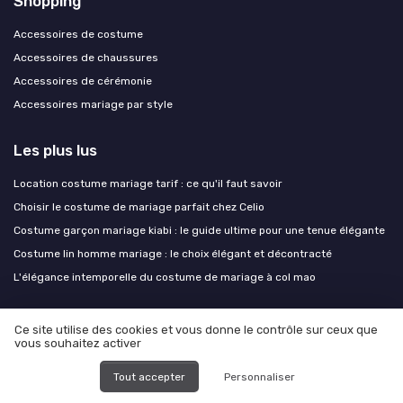
Shopping
Accessoires de costume
Accessoires de chaussures
Accessoires de cérémonie
Accessoires mariage par style
Les plus lus
Location costume mariage tarif : ce qu'il faut savoir
Choisir le costume de mariage parfait chez Celio
Costume garçon mariage kiabi : le guide ultime pour une tenue élégante
Costume lin homme mariage : le choix élégant et décontracté
L'élégance intemporelle du costume de mariage à col mao
Les derniers articles
Ce site utilise des cookies et vous donne le contrôle sur ceux que
vous souhaitez activer
Le costume beige au mariage : un choix lumineux qui ne pardonne pas
l'à-peu-près
Tout accepter
Personnaliser
Mariages d'automne : flanelle, velours et palettes chaudes pour la