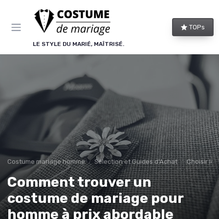
Panneau de gestion des cookies
TOPs
LE STYLE DU MARIÉ, MAÎTRISÉ.
Costume mariage homme
Sélection et Guides d'Achat
Choisir le
Comment trouver un
costume de mariage pour
homme à prix abordable