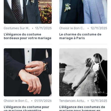
•
•
Costumes Sur Mesure
13/11/2025
Choisir le Bon Costume
12/11/2025
L'élégance du costume
Le charme du costume de
bordeaux pour votre mariage
mariage à Paris
•
•
Choisir le Bon Costume
01/01/2026
Tendances Actuelles
12/11/2025
L'élégance du costume pour
L'élégance des costumes de
un mariage champêtre
mariage pour hommes en