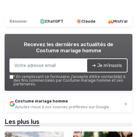
Résumer
ChatGPT
Claude
Mistral
Recevez les dernières actualités de
Costume mariage homme
➔ Je m'inscris
*
En remplissant ce formulaire, j’accepte d’être contacté(e) à
des fins commerciales par Costume mariage homme et ses
partenaires.
Costume mariage homme
Ajoutez-nous à vos sources préférées sur Google
Les plus lus