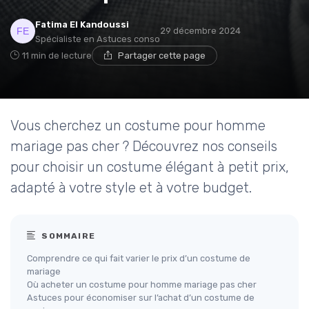
Fatima El Kandoussi
29 décembre 2024
Spécialiste en Astuces conso
11 min de lecture
Partager cette page
Vous cherchez un costume pour homme
mariage pas cher ? Découvrez nos conseils
pour choisir un costume élégant à petit prix,
adapté à votre style et à votre budget.
SOMMAIRE
Comprendre ce qui fait varier le prix d’un costume de
mariage
Où acheter un costume pour homme mariage pas cher
Astuces pour économiser sur l’achat d’un costume de