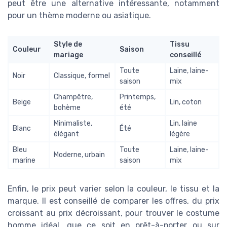
peut être une alternative intéressante, notamment
pour un thème moderne ou asiatique.
Style de
Tissu
Couleur
Saison
mariage
conseillé
Toute
Laine, laine-
Noir
Classique, formel
saison
mix
Champêtre,
Printemps,
Beige
Lin, coton
bohème
été
Minimaliste,
Lin, laine
Blanc
Été
élégant
légère
Bleu
Toute
Laine, laine-
Moderne, urbain
marine
saison
mix
Enfin, le prix peut varier selon la couleur, le tissu et la
marque. Il est conseillé de comparer les offres, du prix
croissant au prix décroissant, pour trouver le costume
homme idéal, que ce soit en prêt-à-porter ou sur