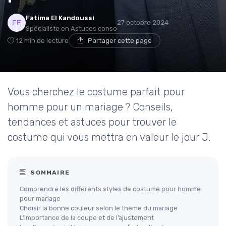
Fatima El Kandoussi
27 octobre 2024
Spécialiste en Astuces conso
12 min de lecture
Partager cette page
Vous cherchez le costume parfait pour
homme pour un mariage ? Conseils,
tendances et astuces pour trouver le
costume qui vous mettra en valeur le jour J.
SOMMAIRE
Comprendre les différents styles de costume pour homme
pour mariage
Choisir la bonne couleur selon le thème du mariage
L’importance de la coupe et de l’ajustement