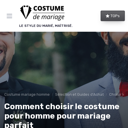
Panneau de gestion des cookies
TOPs
LE STYLE DU MARIÉ, MAÎTRISÉ.
Costume mariage homme
Sélection et Guides d'Achat
Choisir le
Comment choisir le costume
pour homme pour mariage
parfait