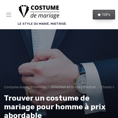
Panneau de gestion des cookies
TOPs
LE STYLE DU MARIÉ, MAÎTRISÉ.
Costume mariage homme
Sélection et Guides d'Achat
Choisir le
Trouver un costume de
mariage pour homme à prix
abordable