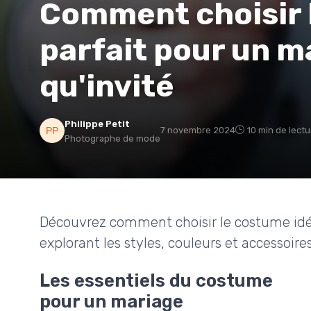
Comment choisir 
parfait pour un m
qu'invité
Philippe Petit
7 novembre 2024
10 min de lectu
Photographe de mode
Découvrez comment choisir le costume idéa
explorant les styles, couleurs et accessoire
Les essentiels du costume
pour un mariage