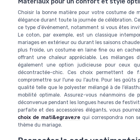
Matériaux pour un confort et style opt
Choisir la bonne matière pour votre costume de ma
élégance durant toute la journée de célébration. Ce
ce type d’événement, notamment si vous êtes invité
Le coton, par exemple, est un classique intempore
mariages en extérieur ou durant les saisons chaudes
plus froide, un costume en laine fine ou en cach
offrant une chaleur appréciable. Les mélanges 
également une option judicieuse pour ceux qu
décontractée-chic. Ces choix permettent de fa
compromettre sur l'une ou l'autre. Pour les goûts
qualité telle que le polyester mélangé à de l'élas
mobilité optimale. Assurez-vous néanmoins de pr
déconvenue pendant les longues heures de festivité
parfaite et des accessoires élégants, vous pourr
choix de mati&egrave;re
qui correspondra non se
thème du mariage.