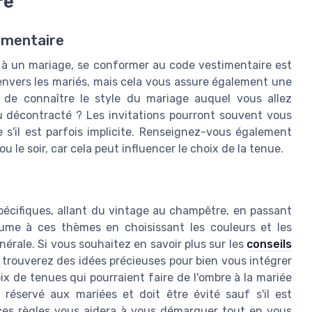
re
imentaire
er à un mariage, se conformer au code vestimentaire est
envers les mariés, mais cela vous assure également une
f de connaître le style du mariage auquel vous allez
u décontracté ? Les invitations pourront souvent vous
s'il est parfois implicite. Renseignez-vous également
 ou le soir, car cela peut influencer le choix de la tenue.
cifiques, allant du vintage au champêtre, en passant
ume à ces thèmes en choisissant les couleurs et les
érale. Si vous souhaitez en savoir plus sur les
conseils
 trouverez des idées précieuses pour bien vous intégrer
oix de tenues qui pourraient faire de l'ombre à la mariée
réservé aux mariées et doit être évité sauf s'il est
ces règles vous aidera à vous démarquer tout en vous