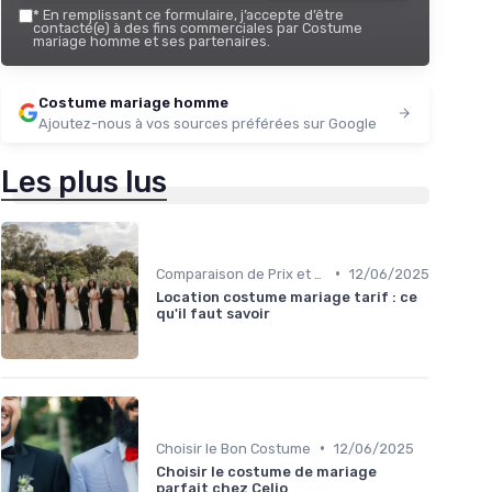
*
En remplissant ce formulaire, j’accepte d’être
contacté(e) à des fins commerciales par Costume
mariage homme et ses partenaires.
Costume mariage homme
Ajoutez-nous à vos sources préférées sur Google
Les plus lus
•
Comparaison de Prix et de Marques
12/06/2025
Location costume mariage tarif : ce
qu'il faut savoir
•
Choisir le Bon Costume
12/06/2025
Choisir le costume de mariage
parfait chez Celio