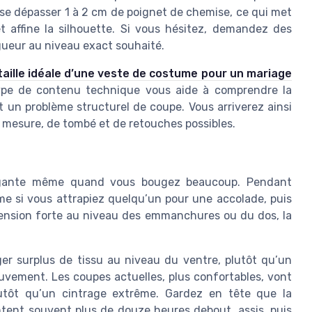
sse dépasser 1 à 2 cm de poignet de chemise, ce qui met
 affine la silhouette. Si vous hésitez, demandez des
gueur au niveau exact souhaité.
a taille idéale d’une veste de costume pour un mariage
type de contenu technique vous aide à comprendre la
 un problème structurel de coupe. Vous arriverez ainsi
e mesure, de tombé et de retouches possibles.
légante même quand vous bougez beaucoup. Pendant
me si vous attrapiez quelqu’un pour une accolade, puis
tension forte au niveau des emmanchures ou du dos, la
er surplus de tissu au niveau du ventre, plutôt qu’un
ement. Les coupes actuelles, plus confortables, vont
lutôt qu’un cintrage extrême. Gardez en tête que la
entent souvent plus de douze heures debout, assis, puis