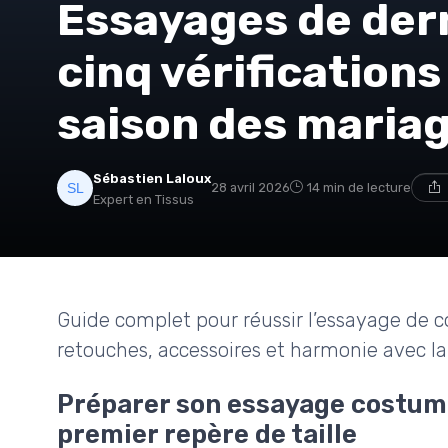
Essayages de dern
cinq vérifications 
saison des maria
Sébastien Laloux
28 avril 2026
14 min de lecture
Expert en Tissus
Guide complet pour réussir l’essayage de c
retouches, accessoires et harmonie avec l
Préparer son essayage costume
premier repère de taille