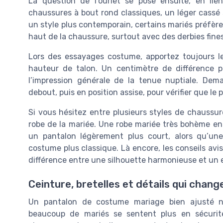
La question de l’ourlet se pose ensuite, en li
chaussures à bout rond classiques, un léger cassé 
un style plus contemporain, certains mariés préfère
haut de la chaussure, surtout avec des derbies fine
Lors des essayages costume, apportez toujours l
hauteur de talon. Un centimètre de différence
l’impression générale de la tenue nuptiale. Dem
debout, puis en position assise, pour vérifier que le
Si vous hésitez entre plusieurs styles de chaussu
robe de la mariée. Une robe mariée très bohème en
un pantalon légèrement plus court, alors qu’un
costume plus classique. Là encore, les conseils av
différence entre une silhouette harmonieuse et un
Ceinture, bretelles et détails qui chang
Un pantalon de costume mariage bien ajusté n’
beaucoup de mariés se sentent plus en sécurité