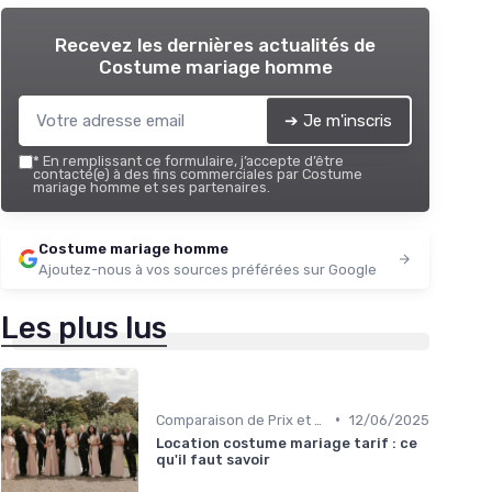
Recevez les dernières actualités de
Costume mariage homme
➔ Je m'inscris
*
En remplissant ce formulaire, j’accepte d’être
contacté(e) à des fins commerciales par Costume
mariage homme et ses partenaires.
Costume mariage homme
Ajoutez-nous à vos sources préférées sur Google
Les plus lus
•
Comparaison de Prix et de Marques
12/06/2025
Location costume mariage tarif : ce
qu'il faut savoir