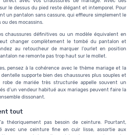
en direct avec vos chaussures de mariage. Avec des
sur le dessus du pied reste élégant et intemporel. Pour
nt un pantalon sans cassure, qui effleure simplement le
s ou des mocassins.
es chaussures définitives ou un modèle équivalent en
 peut changer complètement le tombé du pantalon et
andez au retoucheur de marquer l’ourlet en position
 pantalon ne remonte pas trop haut sur le mollet.
res, pensez à la cohérence avec le thème mariage et la
 dentelle supporte bien des chaussures plus souples et
e robe de mariée très structurée appelle souvent un
isés d’un vendeur habitué aux mariages peuvent faire la
 ensemble dissonant.
ent tout
a théoriquement pas besoin de ceinture. Pourtant,
 avec une ceinture fine en cuir lisse, assortie aux