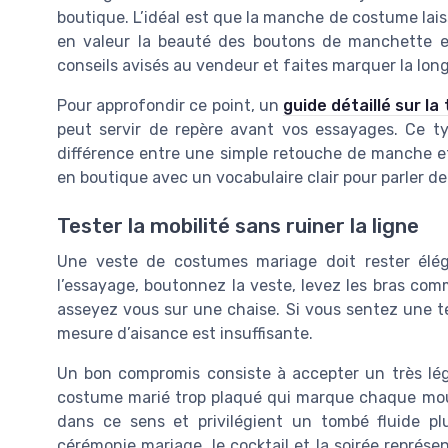
boutique. L’idéal est que la manche de costume lai
en valeur la beauté des boutons de manchette et
conseils avisés au vendeur et faites marquer la lon
Pour approfondir ce point, un
guide détaillé sur l
peut servir de repère avant vos essayages. Ce 
différence entre une simple retouche de manche et
en boutique avec un vocabulaire clair pour parler d
Tester la mobilité sans ruiner la ligne
Une veste de costumes mariage doit rester é
l’essayage, boutonnez la veste, levez les bras com
asseyez vous sur une chaise. Si vous sentez une 
mesure d’aisance est insuffisante.
Un bon compromis consiste à accepter un très lég
costume marié trop plaqué qui marque chaque mouv
dans ce sens et privilégient un tombé fluide p
cérémonie mariage, le cocktail et la soirée représ