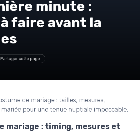
ière minute :
à faire avant la
ges
Partager cette page
ostume de mariage : tailles, mesures,
a mariée pour une tenue nuptiale impeccable.
 mariage : timing, mesures et