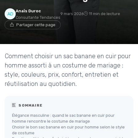
Anaïs Duroc
9 mars 2026
11 min de lecture
Consultante Tendances
Partager cette page
Comment choisir un sac banane en cuir pour
homme assorti à un costume de mariage :
style, couleurs, prix, confort, entretien et
réutilisation au quotidien.
SOMMAIRE
Élégance masculine : quand le sac banane en cuir pour
homme rencontre le costume de mariage
Choisir le bon sac banane en cuir pour homme selon le style
de costume