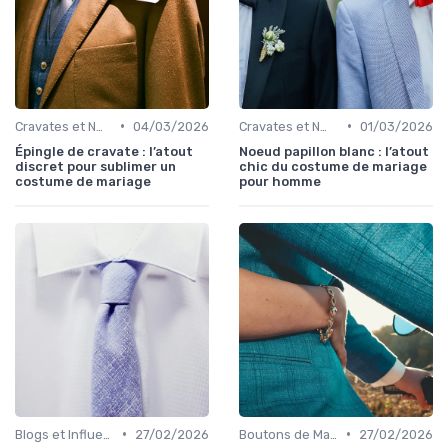
•
•
Cravates et Nœuds Papillon
04/03/2026
Cravates et Nœuds Papillon
01/03/2026
Épingle de cravate : l’atout
Noeud papillon blanc : l’atout
discret pour sublimer un
chic du costume de mariage
costume de mariage
pour homme
•
•
Blogs et Influencers de Mode Masculine
27/02/2026
Boutons de Manchette
27/02/2026