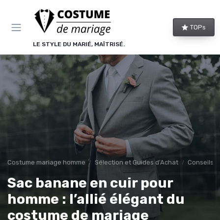
Panneau de gestion des cookies
TOPs
LE STYLE DU MARIÉ, MAÎTRISÉ.
Costume mariage homme
Sélection et Guides d'Achat
Conseils d
Sac banane en cuir pour
homme : l’allié élégant du
costume de mariage