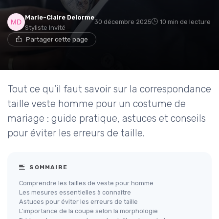
Marie-Claire Delorme
30 décembre 2025
10 min de lecture
Styliste Invité
Partager cette page
Tout ce qu'il faut savoir sur la correspondance
taille veste homme pour un costume de
mariage : guide pratique, astuces et conseils
pour éviter les erreurs de taille.
SOMMAIRE
Comprendre les tailles de veste pour homme
Les mesures essentielles à connaître
Astuces pour éviter les erreurs de taille
L’importance de la coupe selon la morphologie