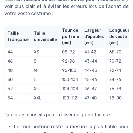
voir plus clair et à éviter les erreurs lors de l’achat de
votre veste costume :
Tour de
Largeur
Longueur
Taille
Taille
poitrine
d’épaules
de veste
française
universelle
(cm)
(cm)
(cm)
44
XS
88-92
41-42
68-70
46
S
92-96
43-44
70-72
48
M
96-100
44-45
72-74
50
L
100-104
45-46
74-76
52
XL
104-108
46-47
76-78
54
XXL
108-112
47-48
78-80
Quelques conseils pour utiliser ce guide tailles :
Le tour poitrine reste la mesure la plus fiable pour