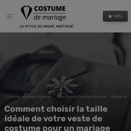
Panneau de gestion des cookies
TOPs
LE STYLE DU MARIÉ, MAÎTRISÉ.
Costume mariage homme
Sélection et Guides d'Achat
Guide des 
Comment choisir la taille
idéale de votre veste de
costume pour un mariage