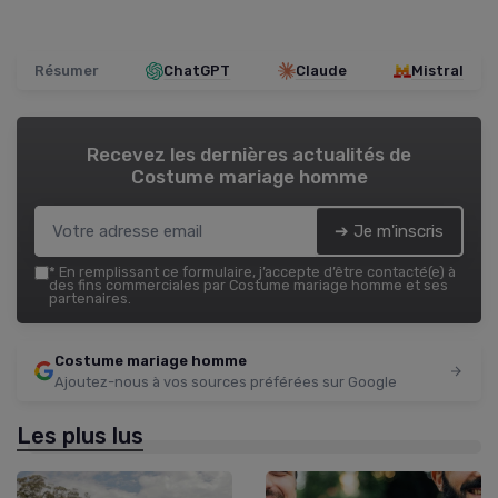
Résumer
ChatGPT
Claude
Mistral
Recevez les dernières actualités de
Costume mariage homme
➔ Je m'inscris
*
En remplissant ce formulaire, j’accepte d’être contacté(e) à
des fins commerciales par Costume mariage homme et ses
partenaires.
Costume mariage homme
Ajoutez-nous à vos sources préférées sur Google
Les plus lus