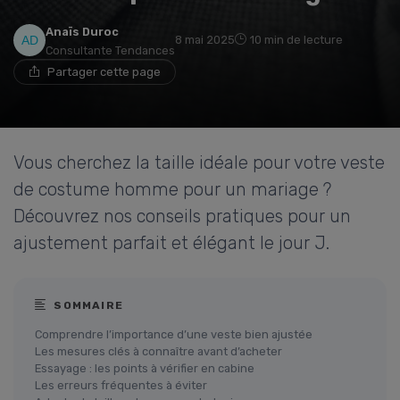
Anaïs Duroc
8 mai 2025
10 min de lecture
Consultante Tendances
Partager cette page
Vous cherchez la taille idéale pour votre veste
de costume homme pour un mariage ?
Découvrez nos conseils pratiques pour un
ajustement parfait et élégant le jour J.
SOMMAIRE
Comprendre l’importance d’une veste bien ajustée
Les mesures clés à connaître avant d’acheter
Essayage : les points à vérifier en cabine
Les erreurs fréquentes à éviter