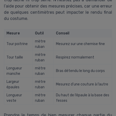
l’aide pour obtenir des mesures précises, car une erreur
de quelques centimètres peut impacter le rendu final
du costume.
Mesure
Outil
Conseil
mètre
Tour poitrine
Mesurez sur une chemise fine
ruban
mètre
Tour taille
Respirez normalement
ruban
Longueur
mètre
Bras détendu le long du corps
manche
ruban
Largeur
mètre
Mesurez d’une couture à l’autre
épaules
ruban
Longueur
mètre
Du haut de l’épaule à la base des
veste
ruban
fesses
Prendre le temps de bien mesurer chaque partie du