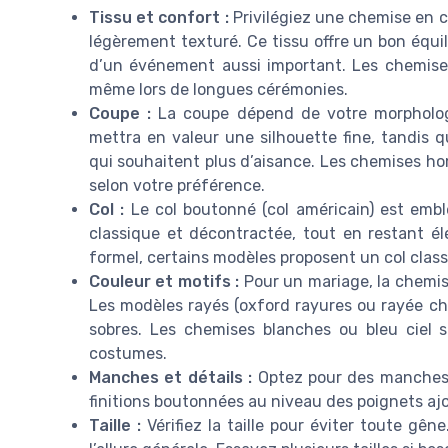
Tissu et confort :
Privilégiez une chemise en c
légèrement texturé. Ce tissu offre un bon équil
d’un événement aussi important. Les chemises
même lors de longues cérémonies.
Coupe :
La coupe dépend de votre morphologi
mettra en valeur une silhouette fine, tandis
qui souhaitent plus d’aisance. Les chemises h
selon votre préférence.
Col :
Le col boutonné (col américain) est embl
classique et décontractée, tout en restant é
formel, certains modèles proposent un col clas
Couleur et motifs :
Pour un mariage, la chemise
Les modèles rayés (oxford rayures ou rayée che
sobres. Les chemises blanches ou bleu ciel so
costumes.
Manches et détails :
Optez pour des manches l
finitions boutonnées au niveau des poignets aj
Taille :
Vérifiez la taille pour éviter toute gê