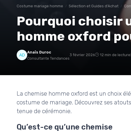
Costume mariage homme
Sélection et Guides d'Achat
Con
Pourquoi choisir
homme oxford pou
Anaïs Duroc
3 février 2026
12 min de lecture
Consultante Tendances
La chemise homme oxford est un choix él
costume de mariage. Découvrez ses atouts, 
tenue de cérémonie.
Qu’est-ce qu’une chemise