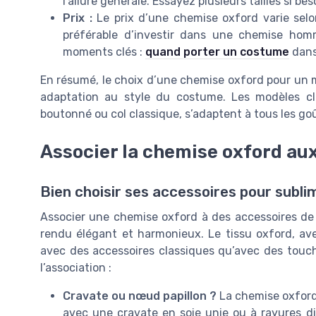
l’allure générale. Essayez plusieurs tailles si be
Prix :
Le prix d’une chemise oxford varie selon 
préférable d’investir dans une chemise homm
moments clés :
quand porter un costume
dans
En résumé, le choix d’une chemise oxford pour un ma
adaptation au style du costume. Les modèles cla
boutonné ou col classique, s’adaptent à tous les goû
Associer la chemise oxford au
Bien choisir ses accessoires pour subl
Associer une chemise oxford à des accessoires de
rendu élégant et harmonieux. Le tissu oxford, av
avec des accessoires classiques qu’avec des touche
l’association :
Cravate ou nœud papillon ?
La chemise oxford,
avec une cravate en soie unie ou à rayures di