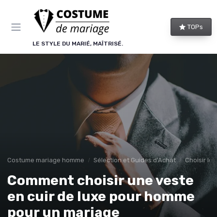
Panneau de gestion des cookies
TOPs
LE STYLE DU MARIÉ, MAÎTRISÉ.
Costume mariage homme
Sélection et Guides d'Achat
Choisir le
Comment choisir une veste
en cuir de luxe pour homme
pour un mariage