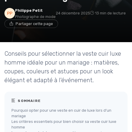
Philippe Petit
24 décembre 2025
13 min de lecture
Photographe de mode
Partager cette page
Conseils pour sélectionner la veste cuir luxe
homme idéale pour un mariage : matières,
coupes, couleurs et astuces pour un look
élégant et adapté à l'événement.
SOMMAIRE
Pourquoi opter pour une veste en cuir de luxe lors d’un
mariage
Les critères essentiels pour bien choisir sa veste cuir luxe
homme