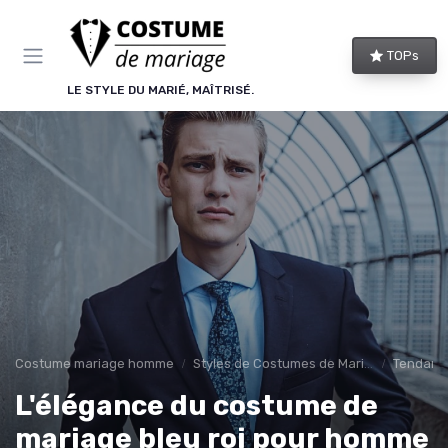
Panneau de gestion des cookies
TOPs
LE STYLE DU MARIÉ, MAÎTRISÉ.
Costume mariage homme
Styles de Costumes de Mariage
Tendance
L'élégance du costume de
mariage bleu roi pour homme