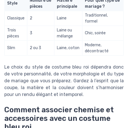
Nombre de
Matière
Pour quel type de
Style
pièces
principale
mariage ?
Traditionnel,
Classique
2
Laine
formel
Trois
Laine ou
3
Chic, soirée
pièces
mélange
Moderne,
Slim
2 ou 3
Laine, coton
décontracté
Le choix du style de costume bleu roi dépendra donc
de votre personnalité, de votre morphologie et du type
de mariage que vous préparez. Gardez à l’esprit que la
coupe, la matière et la couleur doivent s’harmoniser
pour un rendu élégant et intemporel.
Comment associer chemise et
accessoires avec un costume
bleu roi