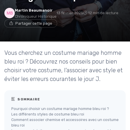
Martin Beaumanoir
13 février 2025
12 min de lecture
Chroniqueur Historique
Partager cette page
Vous cherchez un costume mariage homme
bleu roi ? Découvrez nos conseils pour bien
choisir votre costume, l’associer avec style et
éviter les erreurs courantes le jour J.
SOMMAIRE
Pourquoi choisir un costume mariage homme bleu roi ?
Les différents styles de costume bleu roi
Comment associer chemise et accessoires avec un costume
bleu roi