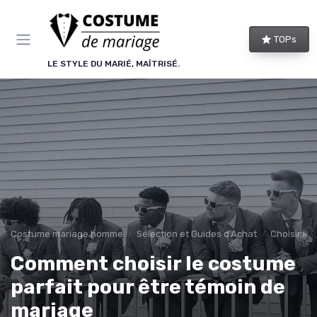
Panneau de gestion des cookies
TOPs
LE STYLE DU MARIÉ, MAÎTRISÉ.
Costume mariage homme
Sélection et Guides d'Achat
Choisir le
Comment choisir le costume
parfait pour être témoin de
mariage