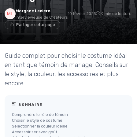
Morgane Leclerc
10 février 2025
9 min de lecture
Intervieweuse de Créateurs
Partager cette page
Guide complet pour choisir le costume idéal
en tant que témoin de mariage. Conseils sur
le style, la couleur, les accessoires et plus
encore.
SOMMAIRE
Comprendre le rôle de témoin
Choisir le style de costume
Sélectionner la couleur idéale
Accessoiriser avec goût