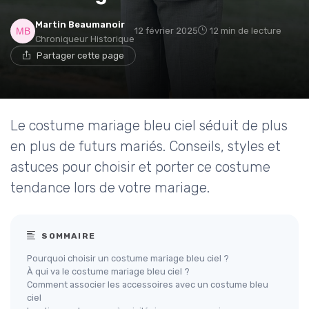
Martin Beaumanoir
12 février 2025
12 min de lecture
Chroniqueur Historique
Partager cette page
Le costume mariage bleu ciel séduit de plus
en plus de futurs mariés. Conseils, styles et
astuces pour choisir et porter ce costume
tendance lors de votre mariage.
SOMMAIRE
Pourquoi choisir un costume mariage bleu ciel ?
À qui va le costume mariage bleu ciel ?
Comment associer les accessoires avec un costume bleu
ciel