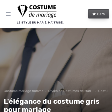
Panneau de gestion des cookies
TOPs
LE STYLE DU MARIÉ, MAÎTRISÉ.
Costume mariage homme
Styles de Costumes de Mariage
Costume
L'élégance du costume gris
pour mariage