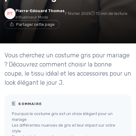
Pierre-Edouard Thomas
7 février 2025
13 min de lecture
Influenceur Mode
Partager cette page
Vous cherchez un costume gris pour mariage
? Découvrez comment choisir la bonne
coupe, le tissu idéal et les accessoires pour un
look élégant le jour J.
SOMMAIRE
Pourquoi le costume gris est un choix élégant pour un
mariage
Les différentes nuances de gris et leur impact sur votre
style