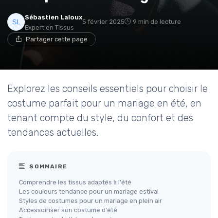
Sébastien Laloux
5 février 2025
9 min de lecture
Expert en Tissus
Partager cette page
Explorez les conseils essentiels pour choisir le
costume parfait pour un mariage en été, en
tenant compte du style, du confort et des
tendances actuelles.
SOMMAIRE
Comprendre les tissus adaptés à l'été
Les couleurs tendance pour un mariage estival
Styles de costumes pour un mariage en plein air
Accessoiriser son costume d'été