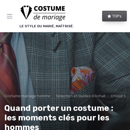
Panneau de gestion des cookies
TOPs
LE STYLE DU MARIÉ, MAÎTRISÉ.
Costume mariage homme
Sélection et Guides d'Achat
Choisir le
Quand porter un costume :
les moments clés pour les
hommes