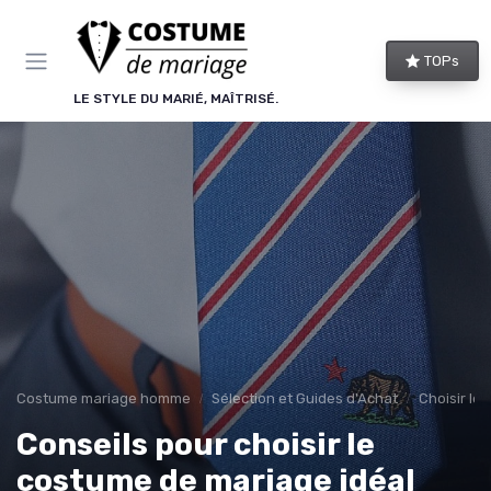
Panneau de gestion des cookies
TOPs
LE STYLE DU MARIÉ, MAÎTRISÉ.
Costume mariage homme
Sélection et Guides d'Achat
Choisir le
Conseils pour choisir le
costume de mariage idéal