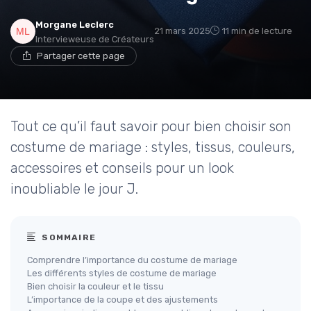
Morgane Leclerc
21 mars 2025
11 min de lecture
Intervieweuse de Créateurs
Partager cette page
Tout ce qu’il faut savoir pour bien choisir son
costume de mariage : styles, tissus, couleurs,
accessoires et conseils pour un look
inoubliable le jour J.
SOMMAIRE
Comprendre l’importance du costume de mariage
Les différents styles de costume de mariage
Bien choisir la couleur et le tissu
L’importance de la coupe et des ajustements