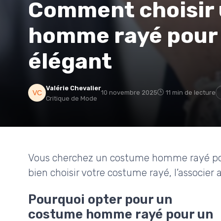
Comment choisir
homme rayé pour
élégant
Valérie Chevalier
10 novembre 2025
11 min de lecture
Critique de Mode
Vous cherchez un costume homme rayé pou
bien choisir votre costume rayé, l’associer a
Pourquoi opter pour un
costume homme rayé pour un