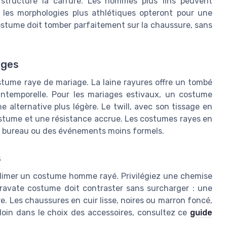
structure la carrure. Les hommes plus fins peuvent
e les morphologies plus athlétiques opteront pour une
ostume doit tomber parfaitement sur la chaussure, sans
nges
stume raye de mariage. La laine rayures offre un tombé
 intemporelle. Pour les mariages estivaux, un costume
e alternative plus légère. Le twill, avec son tissage en
ostume et une résistance accrue. Les costumes rayes en
s bureau ou des événements moins formels.
s
blimer un costume homme rayé. Privilégiez une chemise
a cravate costume doit contraster sans surcharger : une
e. Les chaussures en cuir lisse, noires ou marron foncé,
 loin dans le choix des accessoires, consultez ce
guide