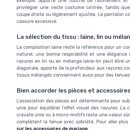
exemple, apporte une touche de raffinement et 
privilégier une veste costume cintrée, tandis qu
coupe droite ou légèrement ajustée. Le pantalon c
cassure excessive.
La sélection du tissu : laine, lin ou méla
La composition laine reste la référence pour un co
naturel, une bonne respirabilité et une élégance
rayures en lin ou en mélange laine-lin peut être un
diagonale, apporte de la profondeur aux rayures c
tissus mélangés conviennent aussi pour des tenue
Bien accorder les pièces et accessoire
L’association des pièces est déterminante pour su
unie pour équilibrer l’effet visuel des rayures. L
cravate unie ou à micro-motifs reste une valeur sûr
complètent la tenue avec sobriété. Pour aller plus
sur les accessoires de mariage
.