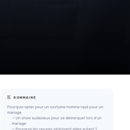
SOMMAIRE
Pourquoi opter pour un costume homme rayé pour un
mariage
— Un choix audacieux pour se démarquer lors d’un
mariage
— Pourquoi les rayures séduisent-elles autant ?