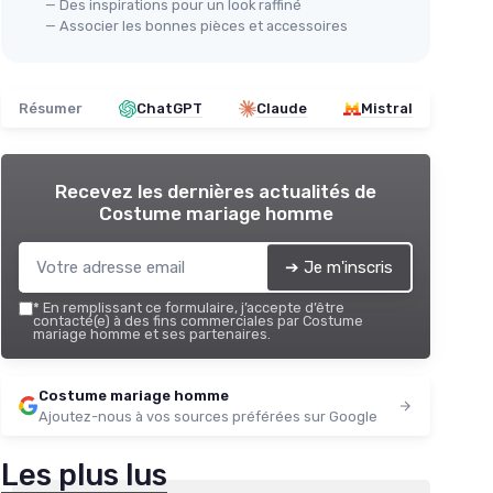
— Des inspirations pour un look raffiné
— Associer les bonnes pièces et accessoires
Résumer
ChatGPT
Claude
Mistral
Recevez les dernières actualités de
Costume mariage homme
➔ Je m'inscris
*
En remplissant ce formulaire, j’accepte d’être
contacté(e) à des fins commerciales par Costume
mariage homme et ses partenaires.
Costume mariage homme
Ajoutez-nous à vos sources préférées sur Google
Les plus lus