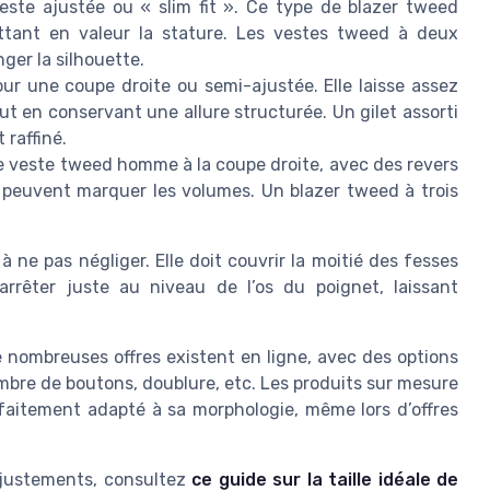
veste ajustée ou « slim fit ». Ce type de blazer tweed
ettant en valeur la stature. Les vestes tweed à deux
er la silhouette.
ur une coupe droite ou semi-ajustée. Elle laisse assez
ut en conservant une allure structurée. Un gilet assorti
raffiné.
e veste tweed homme à la coupe droite, avec des revers
i peuvent marquer les volumes. Un blazer tweed à trois
 ne pas négliger. Elle doit couvrir la moitié des fesses
rrêter juste au niveau de l’os du poignet, laissant
 nombreuses offres existent en ligne, avec des options
ombre de boutons, doublure, etc. Les produits sur mesure
aitement adapté à sa morphologie, même lors d’offres
s ajustements, consultez
ce guide sur la taille idéale de