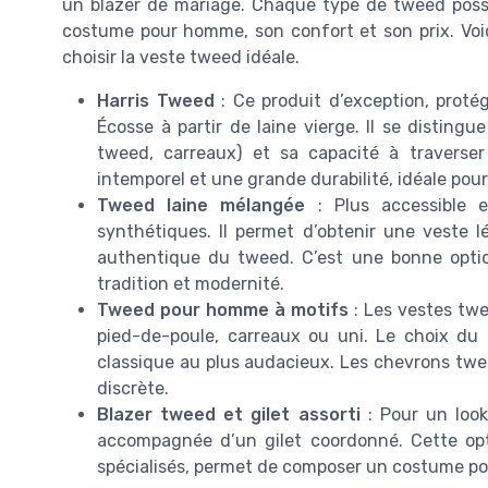
un blazer de mariage. Chaque type de tweed possèd
costume pour homme, son confort et son prix. Voic
choisir la veste tweed idéale.
Harris Tweed
: Ce produit d’exception, protég
Écosse à partir de laine vierge. Il se distingu
tweed, carreaux) et sa capacité à traverser
intemporel et une grande durabilité, idéale pou
Tweed laine mélangée
: Plus accessible e
synthétiques. Il permet d’obtenir une veste lé
authentique du tweed. C’est une bonne opt
tradition et modernité.
Tweed pour homme à motifs
: Les vestes twe
pied-de-poule, carreaux ou uni. Le choix du
classique au plus audacieux. Les chevrons twee
discrète.
Blazer tweed et gilet assorti
: Pour un look
accompagnée d’un gilet coordonné. Cette opti
spécialisés, permet de composer un costume p