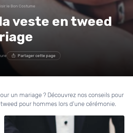
isir le Bon Costume
la veste en tweed
riage
ture
Partager cette page
pour un mariage ? Découvrez nos conseils pour
 en tweed pour hommes lors d'une cérémonie.