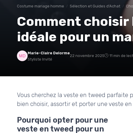
Costume mariage homme
Sélection et Guides d'Achat
Cho
Comment choisir 
idéale pour un ma
Marie-Claire Delorme
22 novembre 2025
11 min de lec
Styliste Invité
Vous cherchez la veste en tweed parfaite 
bien choisir, assortir et porter une veste
Pourquoi opter pour une
veste en tweed pour un