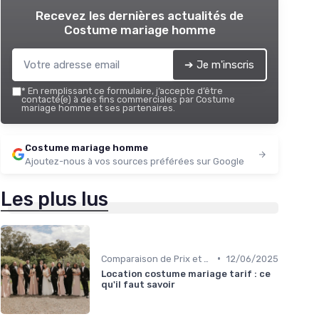
Recevez les dernières actualités de
Costume mariage homme
➔ Je m'inscris
*
En remplissant ce formulaire, j’accepte d’être
contacté(e) à des fins commerciales par Costume
mariage homme et ses partenaires.
Costume mariage homme
Ajoutez-nous à vos sources préférées sur Google
Les plus lus
•
Comparaison de Prix et de Marques
12/06/2025
Location costume mariage tarif : ce
qu'il faut savoir