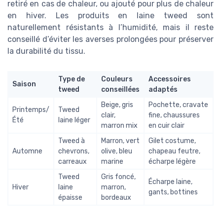
retiré en cas de chaleur, ou ajouté pour plus de chaleur
en hiver. Les produits en laine tweed sont
naturellement résistants à l’humidité, mais il reste
conseillé d’éviter les averses prolongées pour préserver
la durabilité du tissu.
Type de
Couleurs
Accessoires
Saison
tweed
conseillées
adaptés
Beige, gris
Pochette, cravate
Printemps/
Tweed
clair,
fine, chaussures
Été
laine léger
marron mix
en cuir clair
Tweed à
Marron, vert
Gilet costume,
Automne
chevrons,
olive, bleu
chapeau feutre,
carreaux
marine
écharpe légère
Tweed
Gris foncé,
Écharpe laine,
Hiver
laine
marron,
gants, bottines
épaisse
bordeaux