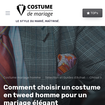
Panneau de gestion des cookies
TOPs
LE STYLE DU MARIÉ, MAÎTRISÉ.
Costume mariage homme
Sélection et Guides d'Achat
Choisir le
Comment choisir un costume
en tweed homme pour un
mariage élégant