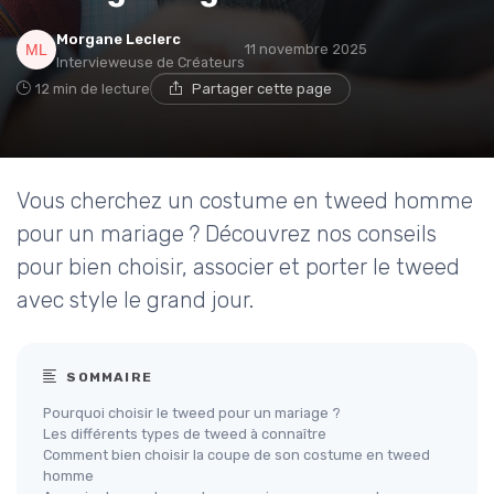
Morgane Leclerc
11 novembre 2025
Intervieweuse de Créateurs
12 min de lecture
Partager cette page
Vous cherchez un costume en tweed homme
pour un mariage ? Découvrez nos conseils
pour bien choisir, associer et porter le tweed
avec style le grand jour.
SOMMAIRE
Pourquoi choisir le tweed pour un mariage ?
Les différents types de tweed à connaître
Comment bien choisir la coupe de son costume en tweed
homme