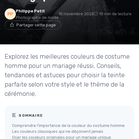
Philippe Petit
10 novembre 2025
10 min de lecture
Photographe de mode
Partager cette page
Explorez les meilleures couleurs de costume
homme pour un mariage réussi. Conseils,
tendances et astuces pour choisir la teinte
parfaite selon votre style et le thème de la
cérémonie.
SOMMAIRE
Comprendre l’importance de la couleur du costume homme
Les couleurs classiques qui ne déçoivent jamais
Oser les couleurs originales pour un mariage unique