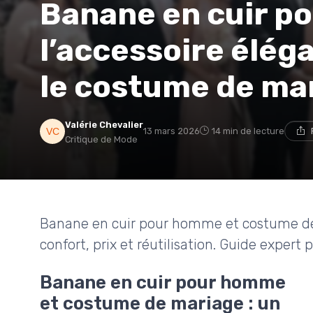
Banane en cuir p
l’accessoire élég
le costume de ma
Valérie Chevalier
13 mars 2026
14 min de lecture
Critique de Mode
Banane en cuir pour homme et costume de ma
confort, prix et réutilisation. Guide expert
Banane en cuir pour homme
et costume de mariage : un