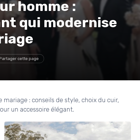
our homme :
ant qui modernise
riage
Partager cette page
riage : conseils de style, choix du cuir,
 pour un accessoire élégant.