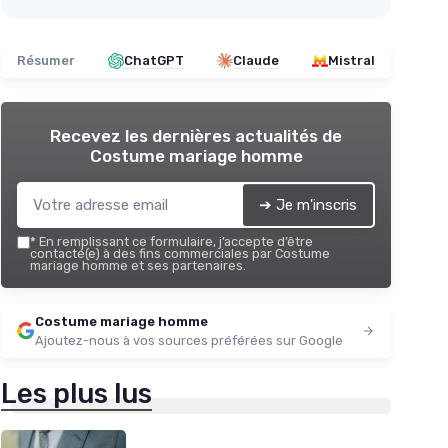
Résumer
ChatGPT
Claude
Mistral
Recevez les dernières actualités de
Costume mariage homme
➔ Je m'inscris
*
En remplissant ce formulaire, j’accepte d’être
contacté(e) à des fins commerciales par Costume
mariage homme et ses partenaires.
Costume mariage homme
Ajoutez-nous à vos sources préférées sur Google
Les plus lus