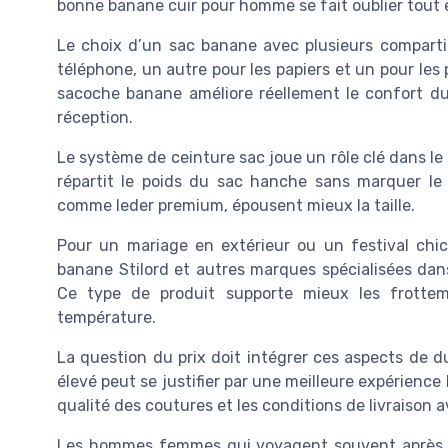
bonne banane cuir pour homme se fait oublier tout e
Le choix d’un sac banane avec plusieurs compartim
téléphone, un autre pour les papiers et un pour les p
sacoche banane améliore réellement le confort du
réception.
Le système de ceinture sac joue un rôle clé dans le 
répartit le poids du sac hanche sans marquer le 
comme leder premium, épousent mieux la taille.
Pour un mariage en extérieur ou un festival chic,
banane Stilord et autres marques spécialisées dans
Ce type de produit supporte mieux les frottem
température.
La question du prix doit intégrer ces aspects de du
élevé peut se justifier par une meilleure expérience l
qualité des coutures et les conditions de livraison a
Les hommes femmes qui voyagent souvent après le