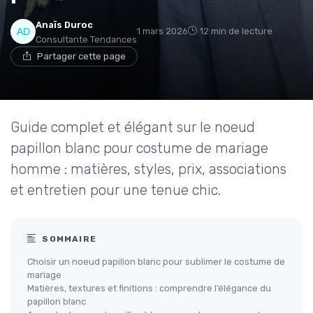
Anaïs Duroc
1 mars 2026
12 min de lecture
Consultante Tendances
Partager cette page
Guide complet et élégant sur le noeud
papillon blanc pour costume de mariage
homme : matières, styles, prix, associations
et entretien pour une tenue chic.
SOMMAIRE
Choisir un noeud papillon blanc pour sublimer le costume de
mariage
Matières, textures et finitions : comprendre l’élégance du
papillon blanc