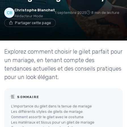
Christophe Blanchet
1 septembre 2025
8 min de lecture
Rédacteur Mode
Partager cette page
Explorez comment choisir le gilet parfait pour
un mariage, en tenant compte des
tendances actuelles et des conseils pratiques
pour un look élégant.
SOMMAIRE
L'importance du gilet dans la tenue de mariage
Les différents styles de gilets de mariage
Comment assortir le gilet avec le costume
Les matériaux et tissus pour un gilet de mariage