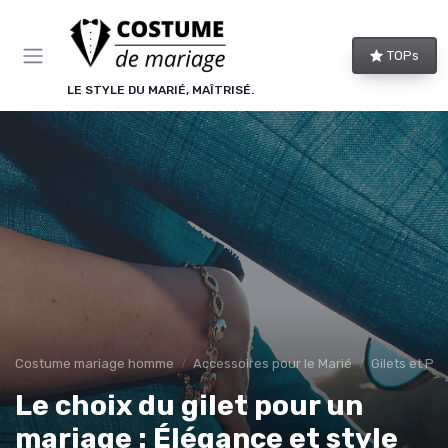
Panneau de gestion des cookies
TOPs
LE STYLE DU MARIÉ, MAÎTRISÉ.
Costume mariage homme
Accessoires pour le Marié
Gilets et Po
Le choix du gilet pour un
mariage : Élégance et style