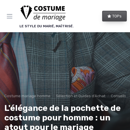
Panneau de gestion des cookies
TOPs
LE STYLE DU MARIÉ, MAÎTRISÉ.
Costume mariage homme
Sélection et Guides d'Achat
Conseils d
L'élégance de la pochette de
costume pour homme : un
atout pour le mariage