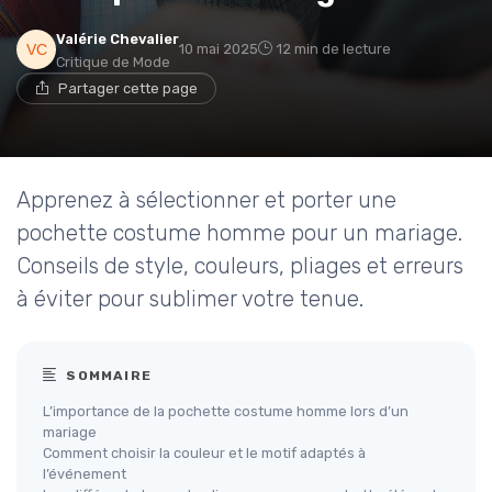
Valérie Chevalier
10 mai 2025
12 min de lecture
Critique de Mode
Partager cette page
Apprenez à sélectionner et porter une
pochette costume homme pour un mariage.
Conseils de style, couleurs, pliages et erreurs
à éviter pour sublimer votre tenue.
SOMMAIRE
L’importance de la pochette costume homme lors d’un
mariage
Comment choisir la couleur et le motif adaptés à
l’événement