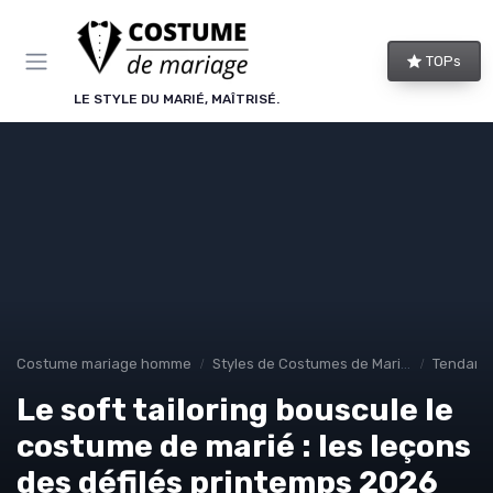
Panneau de gestion des cookies
TOPs
LE STYLE DU MARIÉ, MAÎTRISÉ.
Costume mariage homme
Styles de Costumes de Mariage
Tendance
Le soft tailoring bouscule le
costume de marié : les leçons
des défilés printemps 2026