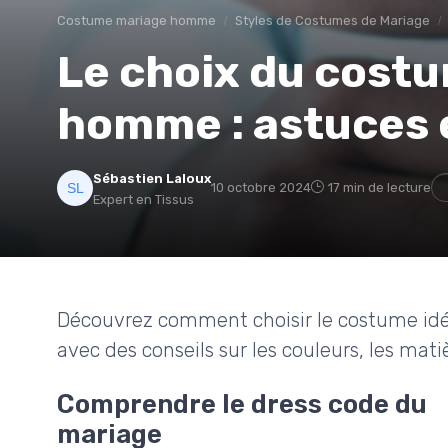
Costume mariage homme
Styles de Costumes de Mariage
Le choix du costu
homme : astuces 
Sébastien Laloux
10 octobre 2024
17 min de lecture
Expert en Tissus
Découvrez comment choisir le costume idé
avec des conseils sur les couleurs, les mati
Comprendre le dress code du
mariage