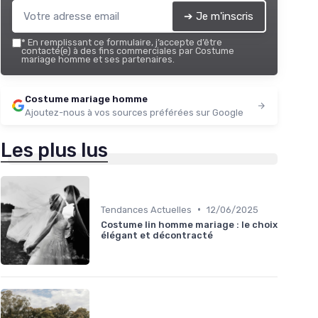
➔ Je m'inscris
*
En remplissant ce formulaire, j’accepte d’être
contacté(e) à des fins commerciales par Costume
mariage homme et ses partenaires.
Costume mariage homme
Ajoutez-nous à vos sources préférées sur Google
Les plus lus
•
Tendances Actuelles
12/06/2025
Costume lin homme mariage : le choix
élégant et décontracté