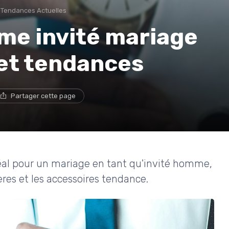
Tendances Actuelles
me invité mariage
et tendances
Partager cette page
al pour un mariage en tant qu'invité homme,
ères et les accessoires tendance.