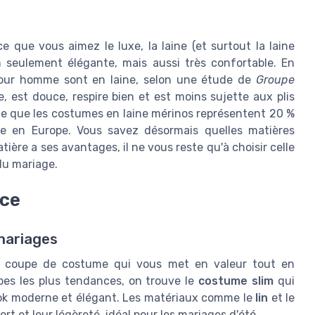
 que vous aimez le luxe, la laine (et surtout la laine
on seulement élégante, mais aussi très confortable. En
our homme sont en laine, selon une étude de
Groupe
e, est douce, respire bien et est moins sujette aux plis
e que les costumes en laine mérinos représentent 20 %
 en Europe. Vous savez désormais quelles matières
ière a ses avantages, il ne vous reste qu'à choisir celle
 du mariage.
nce
mariages
une coupe de costume qui vous met en valeur tout en
upes les plus tendances, on trouve le
costume slim
qui
ook moderne et élégant. Les matériaux comme le
lin
et le
t et leur légèreté, idéal pour les mariages d'été.