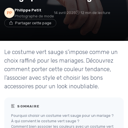
Philippe Petit
14 avril 2025
12 min de lecture
Photographe de mode
Partager cette page
Le costume vert sauge s'impose comme un
choix raffiné pour les mariages. Découvrez
comment porter cette couleur tendance,
l'associer avec style et choisir les bons
accessoires pour un look inoubliable.
SOMMAIRE
Pourquoi choisir un costume vert sauge pour un mariage ?
À qui convient le costume vert sauge ?
Comment bien associer les couleurs avec un costume vert