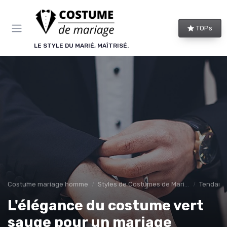
Panneau de gestion des cookies
TOPs
LE STYLE DU MARIÉ, MAÎTRISÉ.
Costume mariage homme
Styles de Costumes de Mariage
Tendance
L'élégance du costume vert
sauge pour un mariage