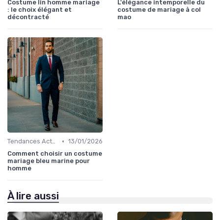
Costume lin homme mariage
L'élégance intemporelle du
: le choix élégant et
costume de mariage à col
décontracté
mao
•
Tendances Actuelles
13/01/2026
Comment choisir un costume
mariage bleu marine pour
homme
À lire aussi