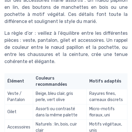
sur des accessoires marie assortis : un nœud papillon
en lin, des boutons de manchettes en bois ou une
pochette à motif végétal. Ces détails font toute la
différence et soulignent le style du marié.
La règle d’or : veillez à l’équilibre entre les différentes
pièces : veste, pantalon, gilet et accessoires. Un rappel
de couleur entre le nœud papillon et la pochette, ou
entre les chaussures et la ceinture, crée une tenue
cohérente et élégante.
Couleurs
Élément
Motifs adaptés
recommandées
Veste /
Beige, bleu clair, gris
Rayures fines,
Pantalon
perle, vert olive
carreaux discrets
Assorti ou contrasté
Micro-motifs
Gilet
dans la même palette
floraux, uni
Naturels : lin, bois, cuir
Motifs végétaux,
Accessoires
clair
unis