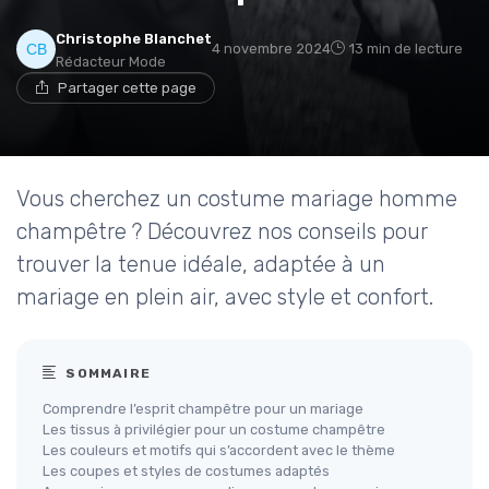
Christophe Blanchet
4 novembre 2024
13 min de lecture
Rédacteur Mode
Partager cette page
Vous cherchez un costume mariage homme
champêtre ? Découvrez nos conseils pour
trouver la tenue idéale, adaptée à un
mariage en plein air, avec style et confort.
SOMMAIRE
Comprendre l’esprit champêtre pour un mariage
Les tissus à privilégier pour un costume champêtre
Les couleurs et motifs qui s’accordent avec le thème
Les coupes et styles de costumes adaptés