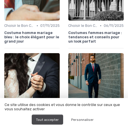
•
•
Choisir le Bon Costume
07/11/2025
Choisir le Bon Costume
06/11/2025
Costume homme mariage
Costumes femmes mariage :
bleu : le choix élégant pour le
tendances et conseils pour
grand jour
un look parfait
Ce site utilise des cookies et vous donne le contrôle sur ceux que
vous souhaitez activer
•
•
Choisir le Bon Costume
12/06/2025
Choisir le Bon Costume
06/11/2025
Tout accepter
Personnaliser
Costume homme pour
Costume pour homme de
mariage : guide complet pour
mariage : tendances et