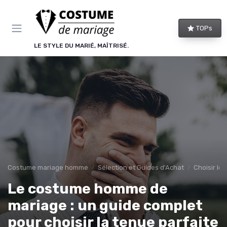
Panneau de gestion des cookies
TOPs
LE STYLE DU MARIÉ, MAÎTRISÉ.
Costume mariage homme
Sélection et Guides d'Achat
Choisir le
Le costume homme de
mariage : un guide complet
pour choisir la tenue parfaite