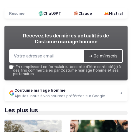
Résumer
ChatGPT
Claude
Mistral
Recevez les dernières actualités de
Costume mariage homme
➔ Je m'inscris
*
En remplissant ce formulaire, j’accepte d’être contacté(e) à
des fins commerciales par Costume mariage homme et ses
partenaires.
Costume mariage homme
Ajoutez-nous à vos sources préférées sur Google
Les plus lus