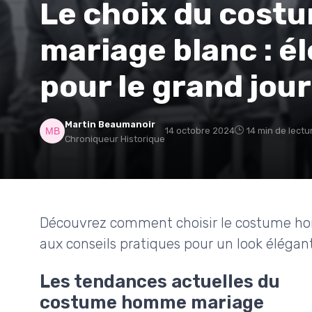
Le choix du cos
mariage blanc : é
pour le grand jour
Martin Beaumanoir
14 octobre 2024
14 min de lectu
Chroniqueur Historique
Découvrez comment choisir le costume ho
aux conseils pratiques pour un look élégant 
Les tendances actuelles du
costume homme mariage