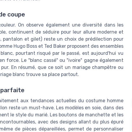
 de coupe
couleur. On observe également une diversité dans les
ple, continuent de séduire pour leur allure moderne et
e, pantalon et gilet) reste un choix de prédilection pour
s comme Hugo Boss et Ted Baker proposent des ensembles
lanc, pourtant risqué par le passé, est aujourd'hui vu
n force. Le "blanc cassé" ou "ivoire" gagne également
nc pur. En résumé, que ce soit un mariage champêtre ou
iage blanc trouve sa place partout.
 parfaite
parfaitement aux tendances actuelles du costume homme
illon reste un must-have. Les modèles en soie, dans des
ment le style du marié. Les boutons de manchette et les
ncontournables, avec des designs allant du plus épuré
u même de pièces dépareillées, permet de personnaliser