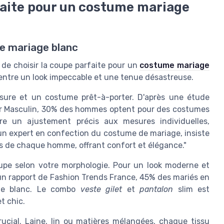
faite pour un costume mariage
me mariage blanc
it de choisir la coupe parfaite pour un
costume mariage
e entre un look impeccable et une tenue désastreuse.
sure et un costume prêt-à-porter. D'après une étude
er Masculin, 30% des hommes optent pour des costumes
re un ajustement précis aux mesures individuelles,
 un expert en confection du costume de mariage, insiste
ts de chaque homme, offrant confort et élégance."
coupe selon votre morphologie. Pour un look moderne et
n un rapport de Fashion Trends France, 45% des mariés en
ume blanc. Le combo
veste gilet
et
pantalon
slim est
t chic.
cial. Laine, lin ou matières mélangées, chaque tissu