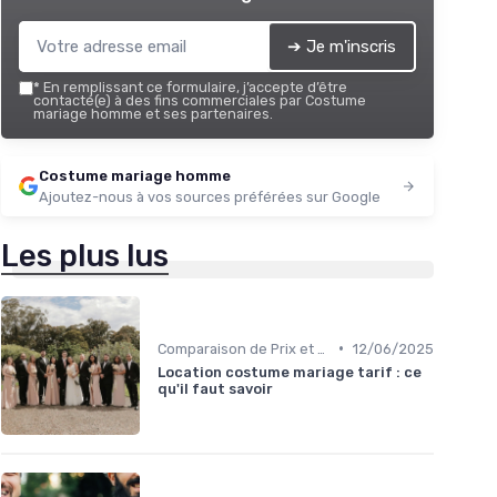
➔ Je m'inscris
*
En remplissant ce formulaire, j’accepte d’être
contacté(e) à des fins commerciales par Costume
mariage homme et ses partenaires.
Costume mariage homme
Ajoutez-nous à vos sources préférées sur Google
Les plus lus
•
Comparaison de Prix et de Marques
12/06/2025
Location costume mariage tarif : ce
qu'il faut savoir