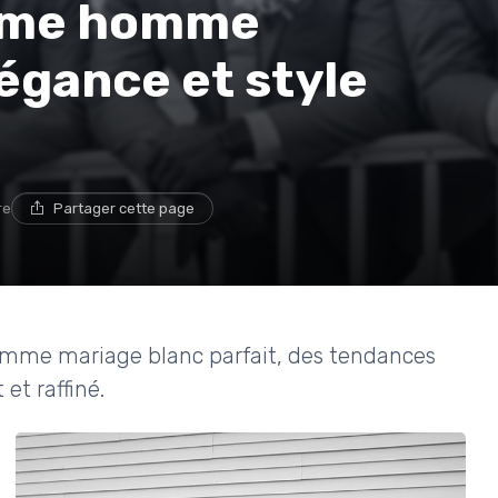
tume homme
légance et style
re
Partager cette page
mme mariage blanc parfait, des tendances
et raffiné.