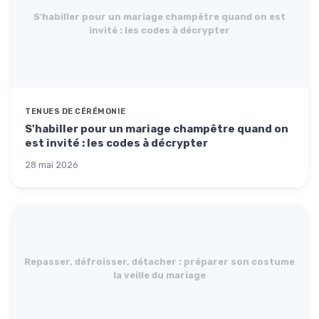
S'habiller pour un mariage champêtre quand on est
invité : les codes à décrypter
TENUES DE CÉRÉMONIE
S'habiller pour un mariage champêtre quand on
est invité : les codes à décrypter
28 mai 2026
Repasser, défroisser, détacher : préparer son costume
la veille du mariage