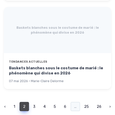
Baskets blanches sous le costume de marié : le
phénomène qui divise en 2026
TENDANCES ACTUELLES
Baskets blanches sous le costume de marié : le
phénomène qui divise en 2026
07 mai 2026 · Marie-Claire Delorme
‹
1
2
3
4
5
6
...
25
26
›