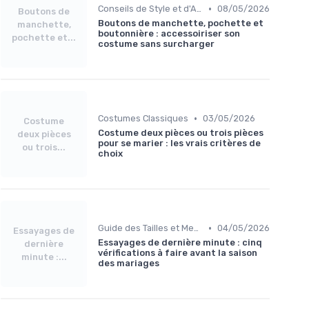
•
Conseils de Style et d'Accessoires
08/05/2026
Boutons de
Boutons de manchette, pochette et
manchette,
boutonnière : accessoiriser son
pochette et...
costume sans surcharger
•
Costumes Classiques
03/05/2026
Costume
Costume deux pièces ou trois pièces
deux pièces
pour se marier : les vrais critères de
ou trois...
choix
•
Guide des Tailles et Mesures
04/05/2026
Essayages de
Essayages de dernière minute : cinq
dernière
vérifications à faire avant la saison
minute :...
des mariages