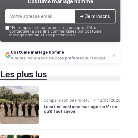
Costume mariage homme
➔ Je m'inscris
*
En remplissant ce formulaire, j’accepte d’être
contacté(e) à des fins commerciales par Costume
mariage homme et ses partenaires.
Costume mariage homme
Ajoutez-nous à vos sources préférées sur Google
Les plus lus
•
Comparaison de Prix et de Marques
12/06/2025
Location costume mariage tarif : ce
qu'il faut savoir