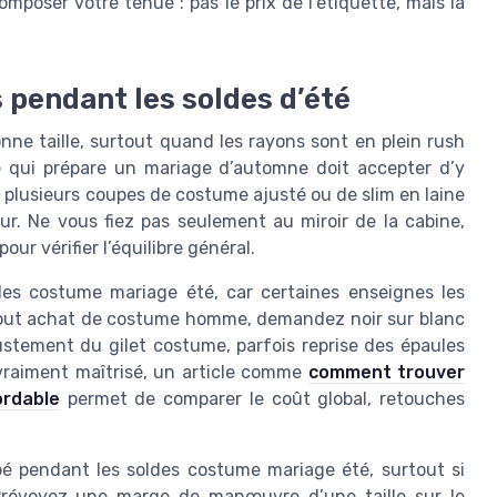
composer votre tenue : pas le prix de l’étiquette, mais la
s pendant les soldes d’été
e taille, surtout quand les rayons sont en plein rush
 qui prépare un mariage d’automne doit accepter d’y
t plusieurs coupes de costume ajusté ou de slim en laine
r. Ne vous fiez pas seulement au miroir de la cabine,
ur vérifier l’équilibre général.
des costume mariage été, car certaines enseignes les
t tout achat de costume homme, demandez noir sur blanc
ajustement du gilet costume, parfois reprise des épaules
vraiment maîtrisé, un article comme
comment trouver
rdable
permet de comparer le coût global, retouches
ipé pendant les soldes costume mariage été, surtout si
 Prévoyez une marge de manœuvre d’une taille sur le