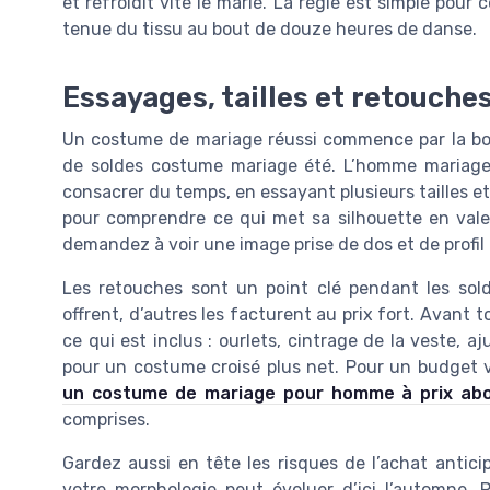
et refroidit vite le marié. La règle est simple pour 
tenue du tissu au bout de douze heures de danse.
Essayages, tailles et retouche
Un costume de mariage réussi commence par la bonn
de soldes costume mariage été. L’homme mariage
consacrer du temps, en essayant plusieurs tailles e
pour comprendre ce qui met sa silhouette en valeu
demandez à voir une image prise de dos et de profil po
Les retouches sont un point clé pendant les sol
offrent, d’autres les facturent au prix fort. Avan
ce qui est inclus : ourlets, cintrage de la veste, 
pour un costume croisé plus net. Pour un budget 
un costume de mariage pour homme à prix abo
comprises.
Gardez aussi en tête les risques de l’achat antic
votre morphologie peut évoluer d’ici l’automne.