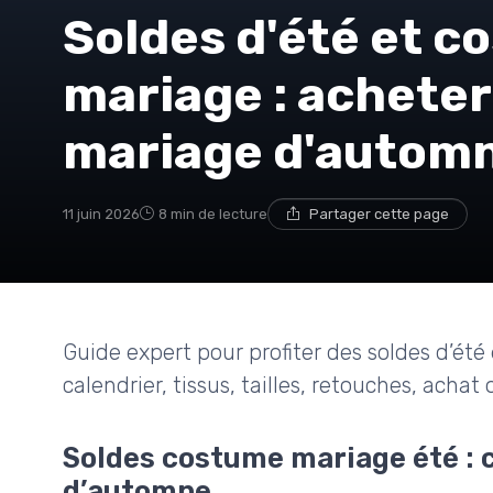
Soldes d'été et c
mariage : acheter
mariage d'autom
11 juin 2026
8 min de lecture
Partager cette page
Guide expert pour profiter des soldes d’ét
calendrier, tissus, tailles, retouches, achat
Soldes costume mariage été : c
d’automne