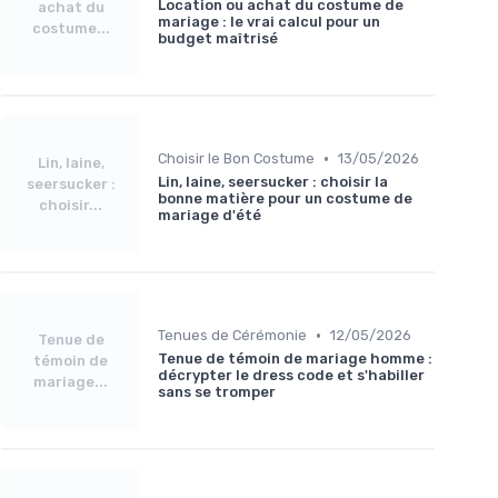
Location ou achat du costume de
achat du
mariage : le vrai calcul pour un
costume...
budget maîtrisé
•
Choisir le Bon Costume
13/05/2026
Lin, laine,
Lin, laine, seersucker : choisir la
seersucker :
bonne matière pour un costume de
choisir...
mariage d'été
•
Tenues de Cérémonie
12/05/2026
Tenue de
Tenue de témoin de mariage homme :
témoin de
décrypter le dress code et s'habiller
mariage...
sans se tromper