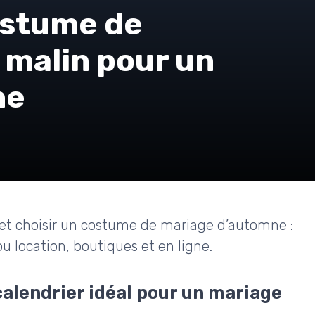
ostume de
 malin pour un
ne
é et choisir un costume de mariage d’automne :
 ou location, boutiques et en ligne.
alendrier idéal pour un mariage