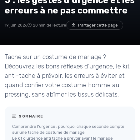
J : les gestes d'urgence et les
erreurs à ne pas commettre
19 juin 2026
20 min de lecture
Partager cette page
Tache sur un costume de mariage ?
Découvrez les bons réflexes d’urgence, le kit
anti-tache à prévoir, les erreurs à éviter et
quand confier votre costume homme au
pressing, sans abîmer les tissus délicats.
SOMMAIRE
Comprendre l’urgence : pourquoi chaque seconde compte
sur une tache de costume de mariage
Le kit d’urgence anti tache à prévoir avant le mariage